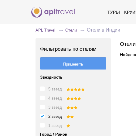
ТУРЫ
КРУ
Отели в Индии
APL Travel
Отели
Отели
Фильтровать по отелям
Найдено
Звездность
5 звезд
4 звезд
3 звезд
2 звезд
1 звезд
Город / Район