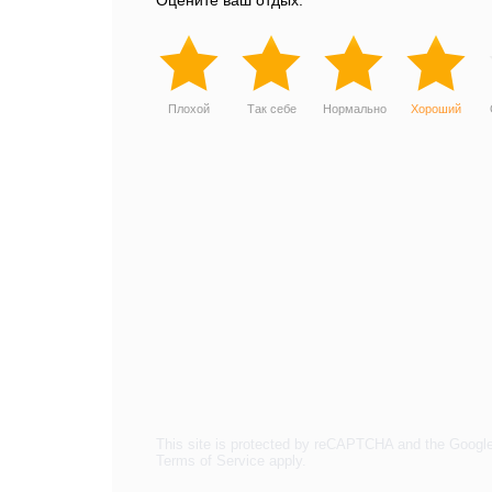
Оцените ваш отдых:
Плохой
Так себе
Нормально
Хороший
This site is protected by reCAPTCHA and the Googl
Terms of Service
apply.