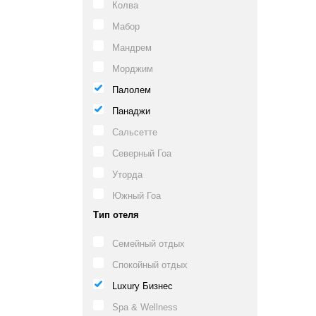
Колва
Мабор
Мандрем
Морджим
Палолем
Панаджи
Сальсетте
Северный Гоа
Уторда
Южный Гоа
Тип отеля
Семейный отдых
Спокойный отдых
Luxury Бизнес
Spa & Wellness