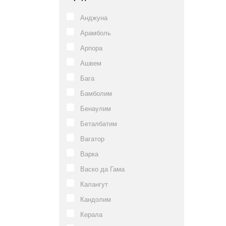
Анджуна
Арамболь
Арпора
Ашвем
Бага
Бамболим
Бенаулим
Беталбатим
Вагатор
Варка
Васко да Гама
Калангут
Кандолим
Керала