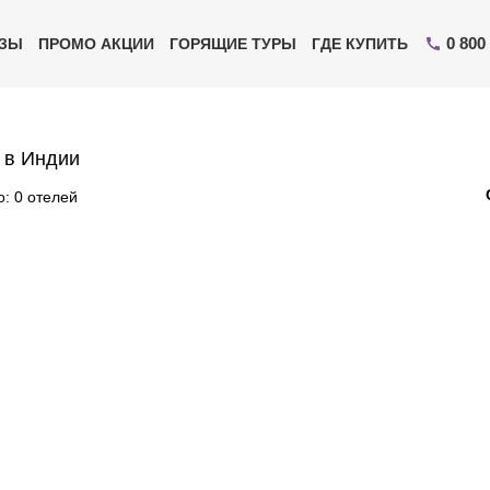
0 800
ИЗЫ
ПРОМО АКЦИИ
ГОРЯЩИЕ ТУРЫ
ГДЕ КУПИТЬ
 в Индии
: 0 отелей
Отправьте свой номер телефона
Эксперт свяжется с вами и сделает индивидуальный
подбор в течении
15 минут