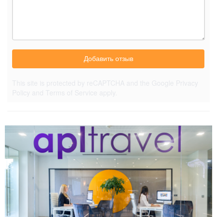
Добавить отзыв
This site is protected by reCAPTCHA and the Google
Privacy
Policy
and
Terms of Service
apply.