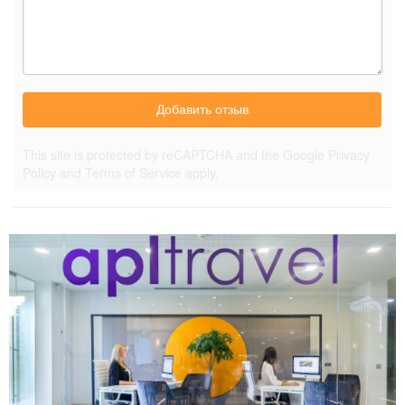
Добавить отзыв
This site is protected by reCAPTCHA and the Google
Privacy
Policy
and
Terms of Service
apply.