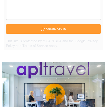
Добавить отзыв
This site is protected by reCAPTCHA and the Google
Privacy
Policy
and
Terms of Service
apply.