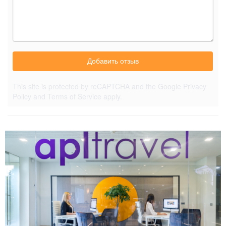
Добавить отзыв
This site is protected by reCAPTCHA and the Google
Privacy
Policy
and
Terms of Service
apply.