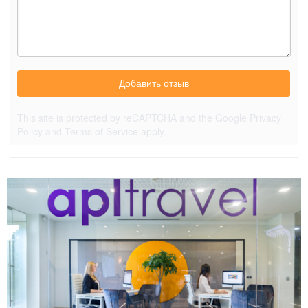
Добавить отзыв
This site is protected by reCAPTCHA and the Google
Privacy
Policy
and
Terms of Service
apply.