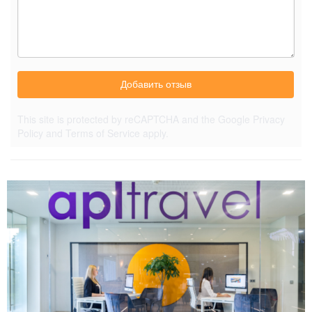
Добавить отзыв
This site is protected by reCAPTCHA and the Google
Privacy
Policy
and
Terms of Service
apply.