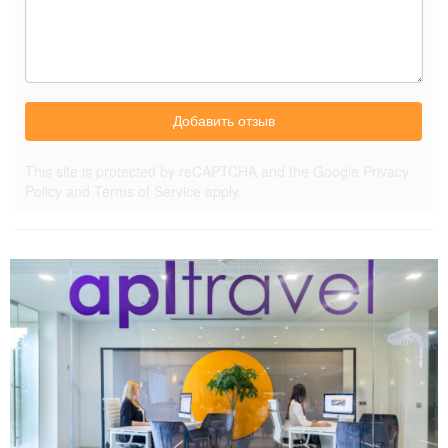
Добавить отзыв
This site is protected by reCAPTCHA and the Google
Privacy
Policy
and
Terms of Service
apply.