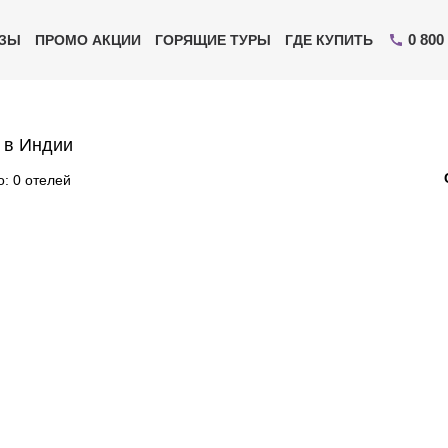
0 800
ИЗЫ
ПРОМО АКЦИИ
ГОРЯЩИЕ ТУРЫ
ГДЕ КУПИТЬ
 в Индии
: 0 отелей
Отправьте свой номер телефона
Эксперт свяжется с вами и сделает индивидуальный
подбор в течении
15 минут