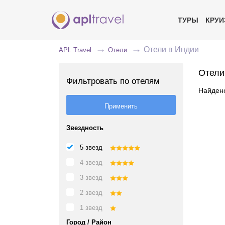
ТУРЫ
КРУ
Отели в Индии
APL Travel
Отели
Отели
Фильтровать по отелям
Найдено
Звездность
5 звезд
4 звезд
3 звезд
2 звезд
1 звезд
Город / Район