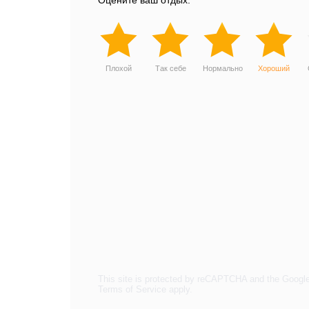
Оцените ваш отдых:
Плохой
Так себе
Нормально
Хороший
This site is protected by reCAPTCHA and the Googl
Terms of Service
apply.