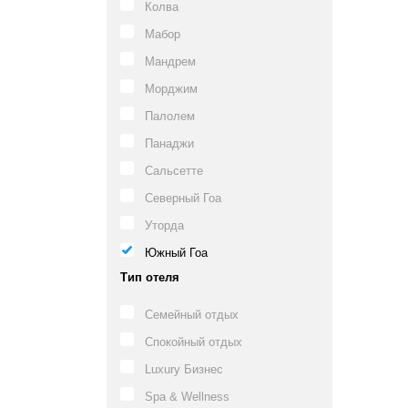
Колва
Мабор
Мандрем
Морджим
Палолем
Панаджи
Сальсетте
Северный Гоа
Уторда
Южный Гоа
Тип отеля
Семейный отдых
Спокойный отдых
Luxury Бизнес
Spa & Wellness