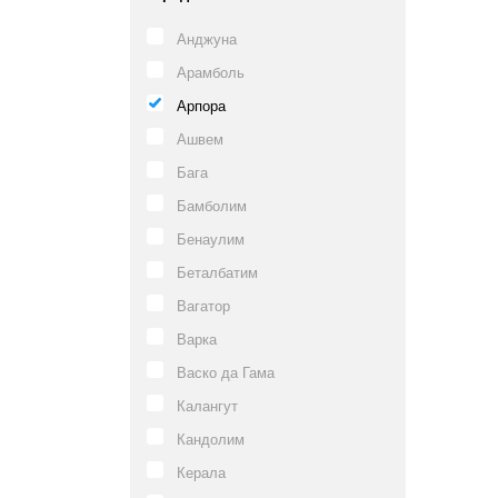
Анджуна
Арамболь
Арпора
Ашвем
Бага
Бамболим
Бенаулим
Беталбатим
Вагатор
Варка
Васко да Гама
Калангут
Кандолим
Керала