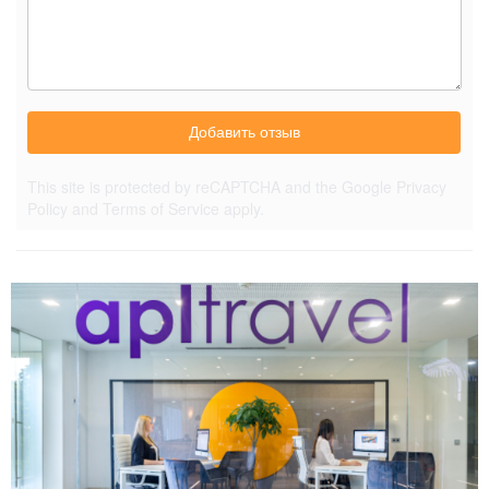
Добавить отзыв
This site is protected by reCAPTCHA and the Google
Privacy
Policy
and
Terms of Service
apply.