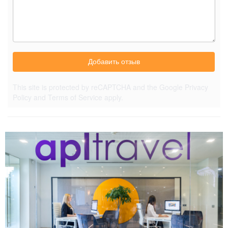
Добавить отзыв
This site is protected by reCAPTCHA and the Google
Privacy
Policy
and
Terms of Service
apply.