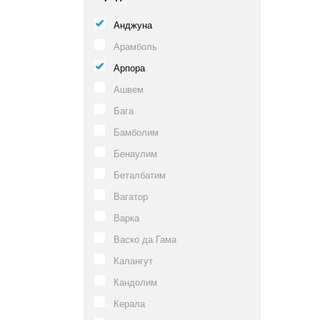
Анджуна
Арамболь
Арпора
Ашвем
Бага
Бамболим
Бенаулим
Беталбатим
Вагатор
Варка
Васко да Гама
Калангут
Кандолим
Керала