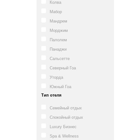
Колва
Мабор
Мандрем
Морджим
Палолем
Панаджи
Сальсетте
Северный Гоа
Уторда
Южный Гоа
Тип отеля
Семейный отдых
Спокойный отдых
Luxury Бизнес
Spa & Wellness