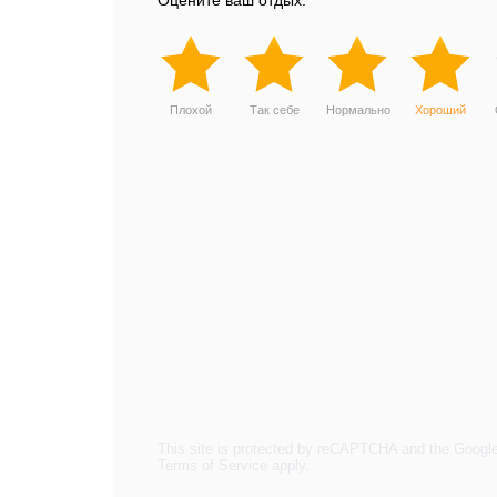
Оцените ваш отдых:
Плохой
Так себе
Нормально
Хороший
This site is protected by reCAPTCHA and the Googl
Terms of Service
apply.