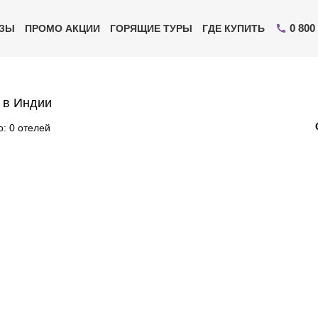
0 800
ИЗЫ
ПРОМО АКЦИИ
ГОРЯЩИЕ ТУРЫ
ГДЕ КУПИТЬ
 в Индии
: 0 отелей
Отправьте свой номер телефона
Эксперт свяжется с вами и сделает индивидуальный
подбор в течении
15 минут