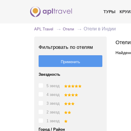
ТУРЫ
КРУ
Отели в Индии
APL Travel
Отели
Отели
Фильтровать по отелям
Найдено
Звездность
5 звезд
4 звезд
3 звезд
2 звезд
1 звезд
Город / Район