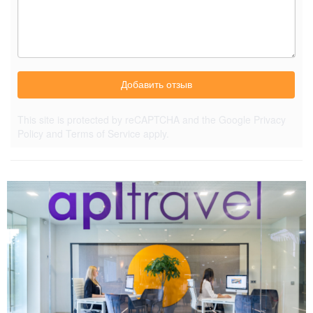
Добавить отзыв
This site is protected by reCAPTCHA and the Google
Privacy
Policy
and
Terms of Service
apply.