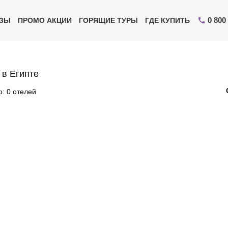
0 800
ИЗЫ
ПРОМО АКЦИИ
ГОРЯЩИЕ ТУРЫ
ГДЕ КУПИТЬ
 в Египте
: 0 отелей
Отправьте свой номер телефона
Эксперт свяжется с вами и сделает индивидуальный
подбор в течении
15 минут