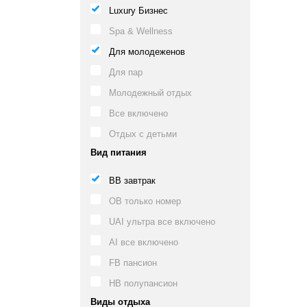
Luxury Бизнес
Spa & Wellness
Для молодеженов
Для пар
Молодежный отдых
Все включено
Отдых с детьми
Вид питания
BB завтрак
OB только номер
UAI ультра все включено
AI все включено
FB пансион
HB полупансион
Виды отдыха