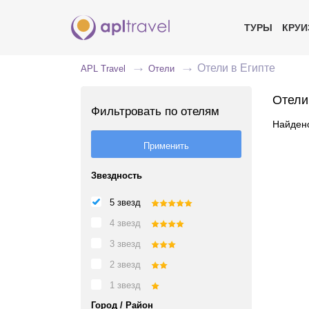
ТУРЫ
КРУ
Отели в Египте
APL Travel
Отели
Отели
Фильтровать по отелям
Найдено
Звездность
5 звезд
4 звезд
3 звезд
2 звезд
1 звезд
Город / Район