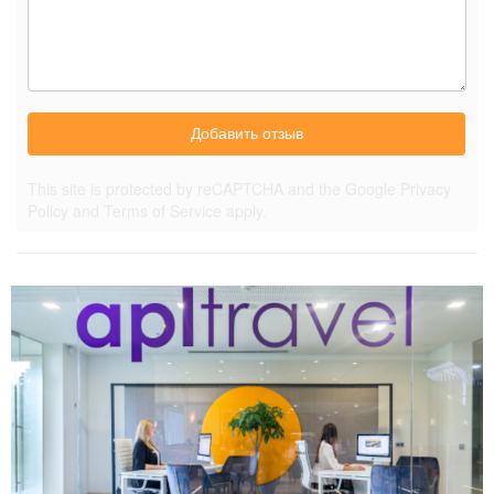
Добавить отзыв
This site is protected by reCAPTCHA and the Google
Privacy
Policy
and
Terms of Service
apply.