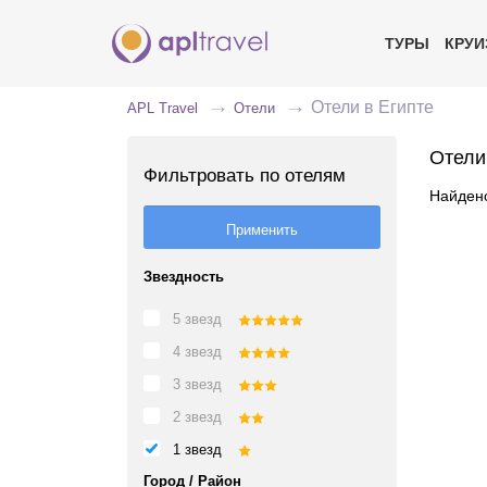
ТУРЫ
КРУ
Отели в Египте
APL Travel
Отели
Отели
Фильтровать по отелям
Найдено
Звездность
5 звезд
4 звезд
3 звезд
2 звезд
1 звезд
Город / Район