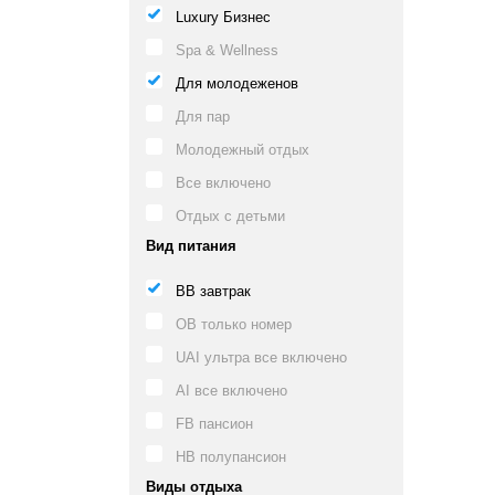
Luxury Бизнес
Spa & Wellness
Для молодеженов
Для пар
Молодежный отдых
Все включено
Отдых с детьми
Вид питания
BB завтрак
OB только номер
UAI ультра все включено
AI все включено
FB пансион
HB полупансион
Виды отдыха