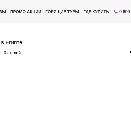
0 800
ИЗЫ
ПРОМО АКЦИИ
ГОРЯЩИЕ ТУРЫ
ГДЕ КУПИТЬ
 в Египте
: 0 отелей
Отправьте свой номер телефона
Эксперт свяжется с вами и сделает индивидуальный
подбор в течении
15 минут