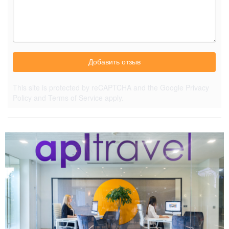
Добавить отзыв
This site is protected by reCAPTCHA and the Google
Privacy
Policy
and
Terms of Service
apply.