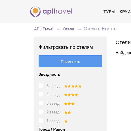
ТУРЫ
КРУ
Отели в Египте
APL Travel
Отели
Отели
Фильтровать по отелям
Найдено
Звездность
5 звезд
4 звезд
3 звезд
2 звезд
1 звезд
Город / Район