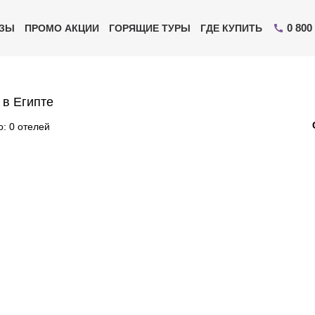
0 800
ИЗЫ
ПРОМО АКЦИИ
ГОРЯЩИЕ ТУРЫ
ГДЕ КУПИТЬ
 в Египте
: 0 отелей
Отправьте свой номер телефона
Эксперт свяжется с вами и сделает индивидуальный
подбор в течении
15 минут