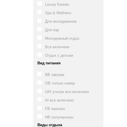
Luxury Бизнес
Spa & Wellness
Для молодеженов
Для пар
Молодежный отдых
Все включено
Отдых с детьми
Вид питания
BB завтрак
OB только номер
UAI ультра все включено
AI все включено
FB пансион
HB полупансион
Виды отдыха