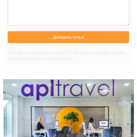
Добавить отзыв
This site is protected by reCAPTCHA and the Google
Privacy
Policy
and
Terms of Service
apply.