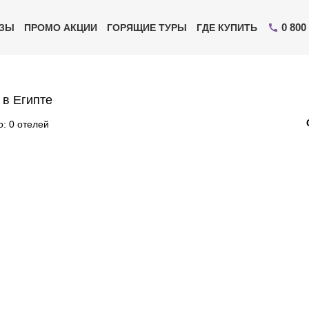
0 800
ИЗЫ
ПРОМО АКЦИИ
ГОРЯЩИЕ ТУРЫ
ГДЕ КУПИТЬ
 в Египте
: 0 отелей
Отправьте свой номер телефона
Эксперт свяжется с вами и сделает индивидуальный
подбор в течении
15 минут