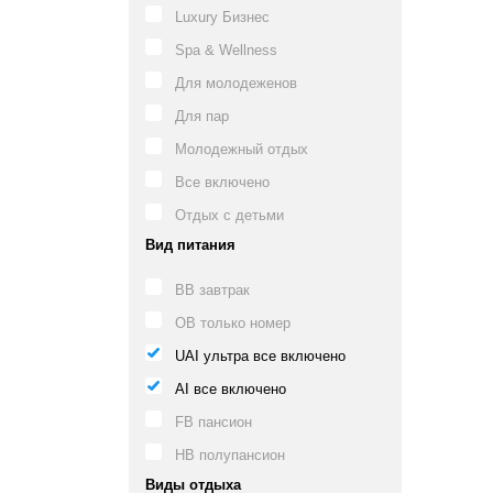
Luxury Бизнес
Spa & Wellness
Для молодеженов
Для пар
Молодежный отдых
Все включено
Отдых с детьми
Вид питания
BB завтрак
OB только номер
UAI ультра все включено
AI все включено
FB пансион
HB полупансион
Виды отдыха