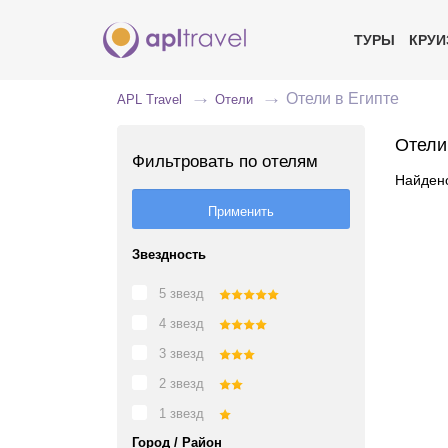
ТУРЫ
КРУ
Отели в Египте
APL Travel
Отели
Отели
Фильтровать по отелям
Найдено
Звездность
5 звезд
4 звезд
3 звезд
2 звезд
1 звезд
Город / Район