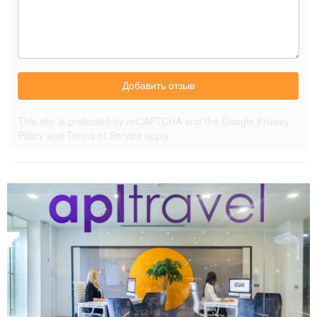
Добавить отзыв
This site is protected by reCAPTCHA and the Google
Privacy
Policy
and
Terms of Service
apply.