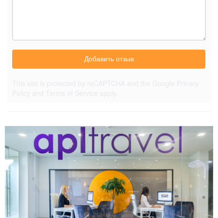
Добавить отзыв
This site is protected by reCAPTCHA and the Google
Privacy
Policy
and
Terms of Service
apply.