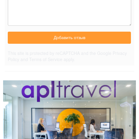
Добавить отзыв
This site is protected by reCAPTCHA and the Google
Privacy
Policy
and
Terms of Service
apply.