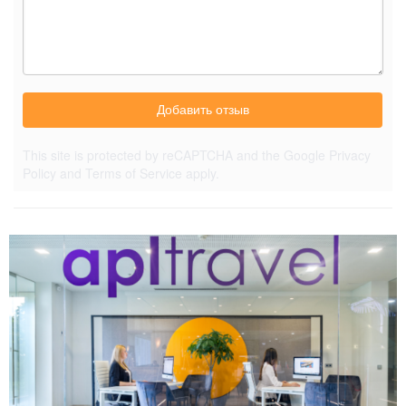
Добавить отзыв
This site is protected by reCAPTCHA and the Google
Privacy
Policy
and
Terms of Service
apply.