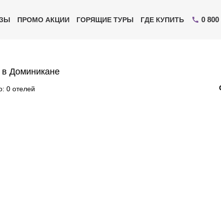
0 800
ИЗЫ
ПРОМО АКЦИИ
ГОРЯЩИЕ ТУРЫ
ГДЕ КУПИТЬ
 в Доминикане
: 0 отелей
Отправьте свой номер телефона
Эксперт свяжется с вами и сделает индивидуальный
подбор в течении
15 минут