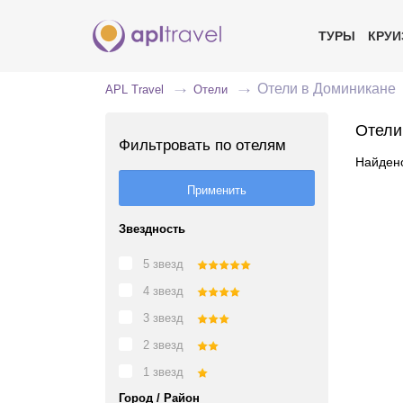
ТУРЫ
КРУ
Отели в Доминикане
APL Travel
Отели
Отели
Фильтровать по отелям
Найдено
Звездность
5 звезд
4 звезд
3 звезд
2 звезд
1 звезд
Город / Район