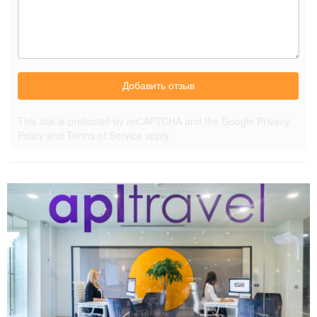
Добавить отзыв
This site is protected by reCAPTCHA and the Google
Privacy
Policy
and
Terms of Service
apply.