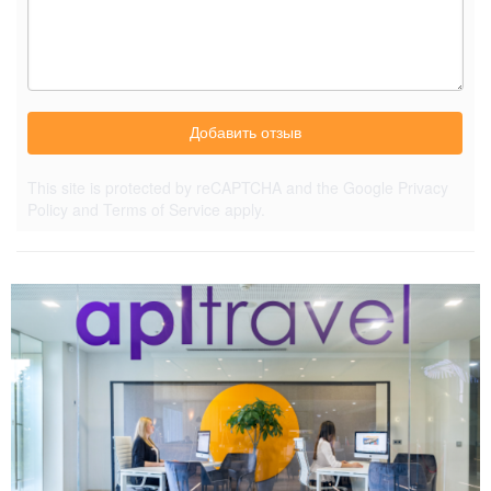
Добавить отзыв
This site is protected by reCAPTCHA and the Google
Privacy
Policy
and
Terms of Service
apply.