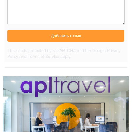
Добавить отзыв
This site is protected by reCAPTCHA and the Google
Privacy
Policy
and
Terms of Service
apply.