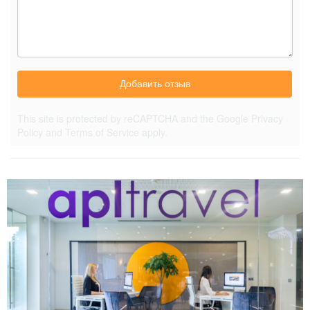
Добавить отзыв
This site is protected by reCAPTCHA and the Google
Privacy
Policy
and
Terms of Service
apply.