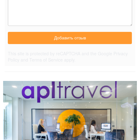
Добавить отзыв
This site is protected by reCAPTCHA and the Google
Privacy
Policy
and
Terms of Service
apply.