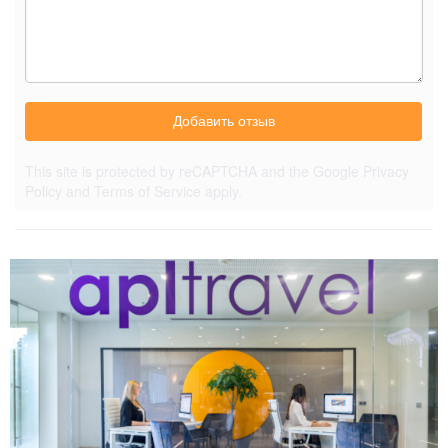
Добавить отзыв
This site is protected by reCAPTCHA and the Google
Privacy
Policy
and
Terms of Service
apply.