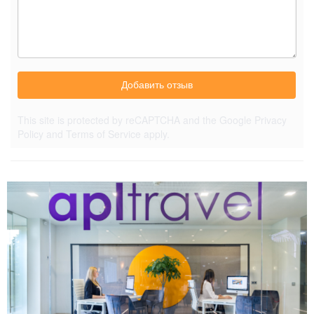
Добавить отзыв
This site is protected by reCAPTCHA and the Google
Privacy
Policy
and
Terms of Service
apply.