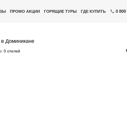
0 800
ИЗЫ
ПРОМО АКЦИИ
ГОРЯЩИЕ ТУРЫ
ГДЕ КУПИТЬ
 в Доминикане
: 0 отелей
Отправьте свой номер телефона
Эксперт свяжется с вами и сделает индивидуальный
подбор в течении
15 минут