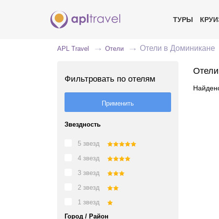
ТУРЫ
КРУ
Отели в Доминикане
APL Travel
Отели
Отели
Фильтровать по отелям
Найдено
Звездность
5 звезд
4 звезд
3 звезд
2 звезд
1 звезд
Город / Район