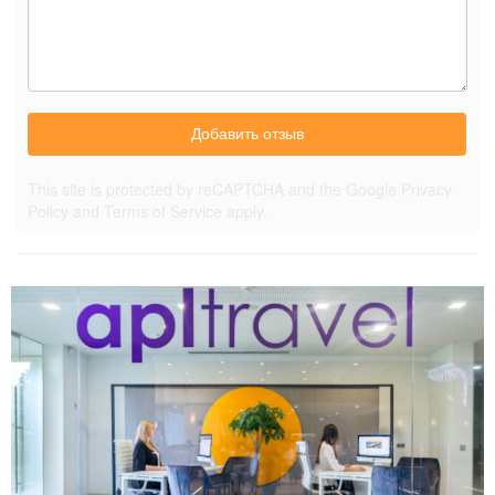
Добавить отзыв
This site is protected by reCAPTCHA and the Google
Privacy
Policy
and
Terms of Service
apply.